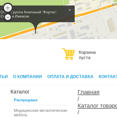
×
ООО 'Группа Компаний 'Фортис'.
Склад в Ижевске
Корзина
пуста
ТЬИ
О КОМПАНИИ
ОПЛАТА И ДОСТАВКА
КОНТАК
Каталог
Главная
/
Распродажа
Каталог товар
Медицинская металлическая
/
мебель