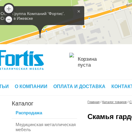
×
ООО 'Группа Компаний 'Фортис'.
Склад в Ижевске
Корзина
пуста
ТЬИ
О КОМПАНИИ
ОПЛАТА И ДОСТАВКА
КОНТАК
Каталог
Главная
/
Каталог товаров
/
С
Распродажа
Скамья гард
Медицинская металлическая
мебель