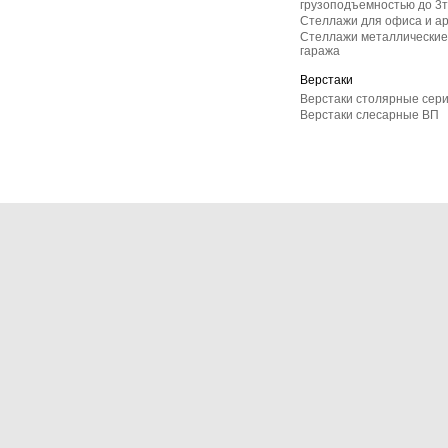
грузоподъемностью до 3т
Стеллажи для офиса и а
Стеллажи металлические 
гаража
Верстаки
Верстаки столярные сер
Верстаки слесарные ВП