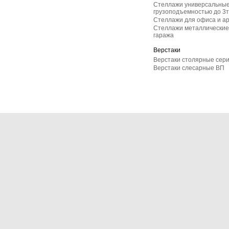
Стеллажи универсальные
грузоподъемностью до 3т
Стеллажи для офиса и а
Стеллажи металлические 
гаража
Верстаки
Верстаки столярные сер
Верстаки слесарные ВП