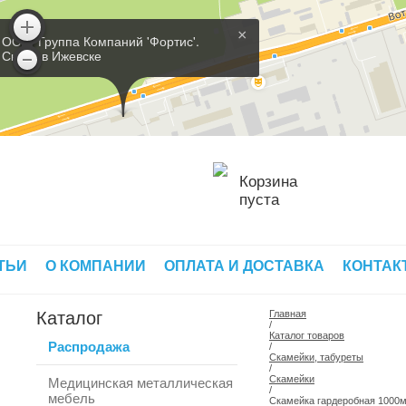
×
ООО 'Группа Компаний 'Фортис'.
Склад в Ижевске
Корзина
пуста
ТЬИ
О КОМПАНИИ
ОПЛАТА И ДОСТАВКА
КОНТАК
Каталог
Главная
/
Каталог товаров
Распродажа
/
Скамейки, табуреты
/
Скамейки
Медицинская металлическая
/
мебель
Скамейка гардеробная 1000