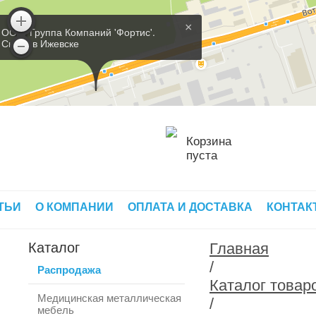
×
ООО 'Группа Компаний 'Фортис'.
Склад в Ижевске
Корзина
пуста
ТЬИ
О КОМПАНИИ
ОПЛАТА И ДОСТАВКА
КОНТАК
Каталог
Главная
/
Распродажа
Каталог товар
Медицинская металлическая
/
мебель