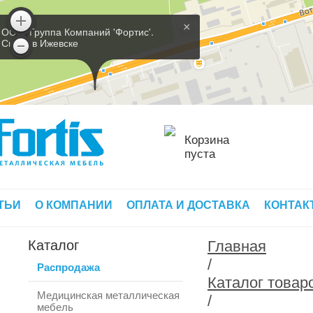
×
ООО 'Группа Компаний 'Фортис'.
Склад в Ижевске
Корзина
пуста
ТЬИ
О КОМПАНИИ
ОПЛАТА И ДОСТАВКА
КОНТАК
Каталог
Главная
/
Распродажа
Каталог товар
Медицинская металлическая
/
мебель