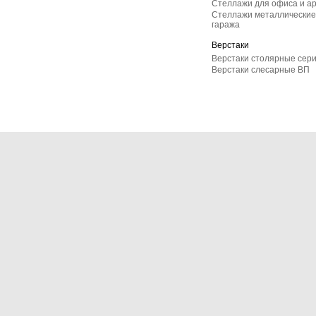
Стеллажи для офиса и а
Стеллажи металлические 
гаража
Верстаки
Верстаки столярные сер
Верстаки слесарные ВП