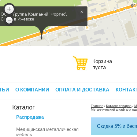
×
ООО 'Группа Компаний 'Фортис'.
Склад в Ижевске
Корзина
пуста
ТЬИ
О КОМПАНИИ
ОПЛАТА И ДОСТАВКА
КОНТАК
Каталог
Главная
/
Каталог товаров
/
М
Металлический шкаф для о
Распродажа
Скидка 5% и бесп
Медицинская металлическая
мебель