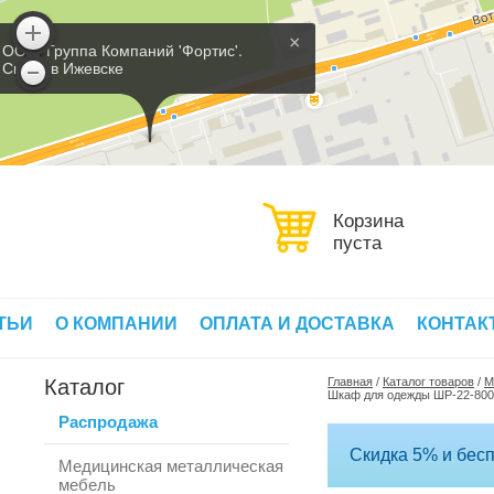
×
ООО 'Группа Компаний 'Фортис'.
Склад в Ижевске
Корзина
пуста
ТЬИ
О КОМПАНИИ
ОПЛАТА И ДОСТАВКА
КОНТАК
Каталог
Главная
/
Каталог товаров
/
М
Шкаф для одежды ШР-22-800
Распродажа
Скидка 5% и бесп
Медицинская металлическая
мебель