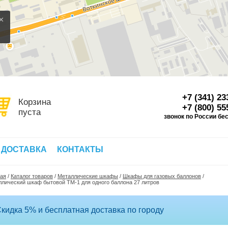
×
+7 (341) 23
Корзина
+7 (800) 55
пуста
звонок по России бе
Д
 ДОСТАВКА
КОНТАКТЫ
ная
/
Каталог товаров
/
Металлические шкафы
/
Шкафы для газовых баллонов
/
лический шкаф бытовой ТМ-1 для одного баллона 27 литров
кидка 5% и бесплатная доставка по городу