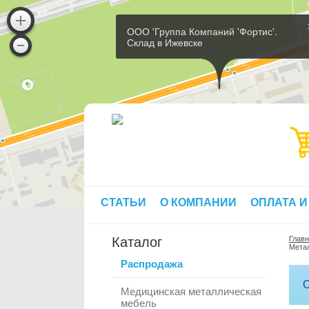
ООО 'Группа Компаний 'Фортис'.
Склад в Ижевске
СТАТЬИ
О КОМПАНИИ
ОПЛАТА И
Каталог
Глав
Метал
Распродажа
С
Медицинская металлическая
мебель