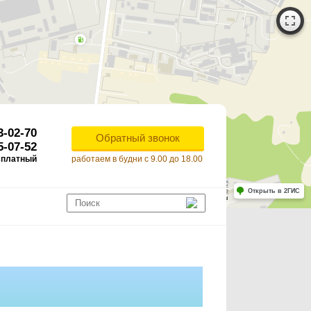
3-02-70
Обратный звонок
5-07-52
сплатный
работаем в будни с 9.00 до 18.00
Работает на API 2ГИС
Лицензионное соглашение
Открыть в 2ГИС
ля корректной работы Raster JS API нужен ключ. Помощь: api@2gis.ru