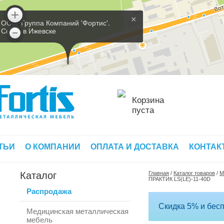
×
ООО 'Группа Компаний 'Фортис'.
Склад в Ижевске
Корзина
пуста
ТЬИ
О КОМПАНИИ
ОПЛАТА И ДОСТАВКА
КОНТАК
Каталог
Главная
/
Каталог товаров
/
М
ПРАКТИК LS(LE)-11-40D
Распродажа
Скидка 5% и бесп
Медицинская металлическая
мебель