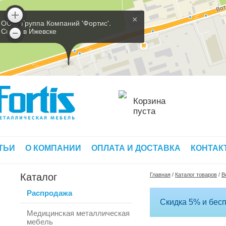
×
ООО 'Группа Компаний 'Фортис'.
Склад в Ижевске
Корзина
пуста
ТЬИ
О КОМПАНИИ
ОПЛАТА И ДОСТАВКА
КОНТАК
Каталог
Главная
/
Каталог товаров
/
В
Распродажа
Скидка 5% и бесп
Медицинская металлическая
мебель