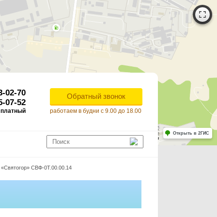
3-02-70
Обратный звонок
5-07-52
сплатный
работаем в будни с 9.00 до 18.00
Работает на API 2ГИС
Лицензионное соглашение
Открыть в 2ГИС
ля корректной работы Raster JS API нужен ключ. Помощь: api@2gis.ru
«Святогор» СВФ-0Т.00.00.14