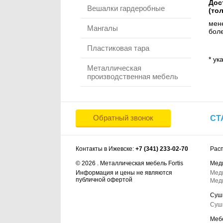
Дос
Вешалки гардеробные
(то
мене
Мангалы
боле
Пластиковая тара
* ук
Металлическая
производственная мебель
Обратный звонок
СТ
Контакты в Ижевске:
+7 (341) 233-02-70
Рас
© 2026 . Металлическая мебель Fortis
Мед
Информация и цены не являются
Мед
публичной офертой
Мед
Суш
Суш
Меб