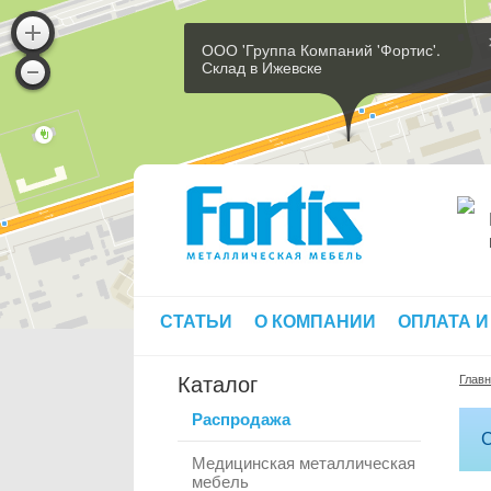
ООО 'Группа Компаний 'Фортис'.
Склад в Ижевске
СТАТЬИ
О КОМПАНИИ
ОПЛАТА И
Каталог
Глав
Распродажа
С
Медицинская металлическая
мебель