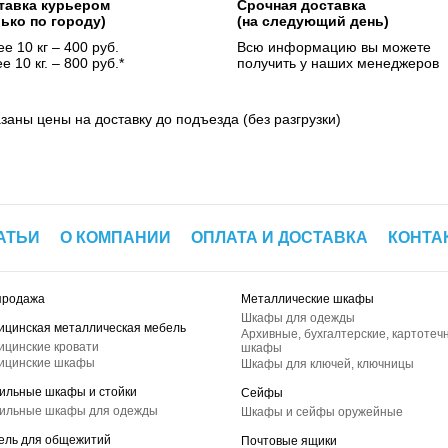
тавка курьером
Срочная доставка
лько по городу)
(на следующий день)
е 10 кг – 400 руб.
Всю информацию вы можете
е 10 кг. – 800 руб.*
получить у наших менеджеров
азаны цены на доставку до подъезда (без разгрузки)
АТЬИ
О КОМПАНИИ
ОПЛАТА И ДОСТАВКА
КОНТА
продажа
Металлические шкафы
Шкафы для одежды
ицинская металлическая мебель
Архивные, бухгалтерские, картотеч
ицинские кровати
шкафы
ицинские шкафы
Шкафы для ключей, ключницы
ильные шкафы и стойки
Сейфы
ильные шкафы для одежды
Шкафы и сейфы оружейные
ель для общежитий
Почтовые ящики