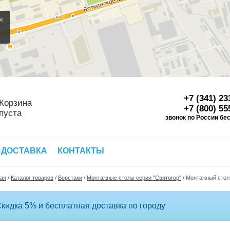
×
+7 (341) 23
Корзина
+7 (800) 55
пуста
звонок по России бе
Д
 ДОСТАВКА
КОНТАКТЫ
ная
/
Каталог товаров
/
Верстаки
/
Монтажные столы серии "Святогор"
/
Монтажный стол 
кидка 5% и бесплатная доставка по городу