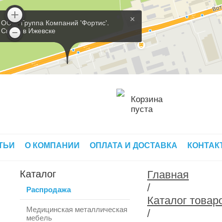
×
ООО 'Группа Компаний 'Фортис'.
Склад в Ижевске
Корзина
пуста
ТЬИ
О КОМПАНИИ
ОПЛАТА И ДОСТАВКА
КОНТАК
Каталог
Главная
/
Распродажа
Каталог товар
Медицинская металлическая
/
мебель