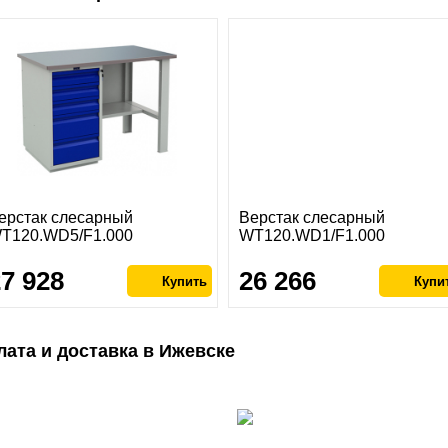
ерстак слесарный
Верстак слесарный
T120.WD5/F1.000
WT120.WD1/F1.000
27 928
26 266
лата и доставка в Ижевске