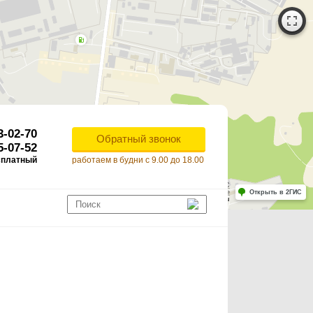
3-02-70
Обратный звонок
5-07-52
сплатный
работаем в будни с 9.00 до 18.00
Работает на API 2ГИС
Лицензионное соглашение
Открыть в 2ГИС
ля корректной работы Raster JS API нужен ключ. Помощь: api@2gis.ru