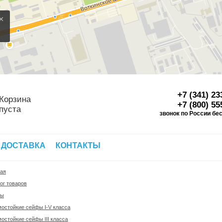
×
+7 (341) 23
Корзина
+7 (800) 55
пуста
звонок по России бе
Д
 ДОСТАВКА
КОНТАКТЫ
ная
ог товаров
фы
остойкие сейфы I-V класса
остойкие сейфы III класса