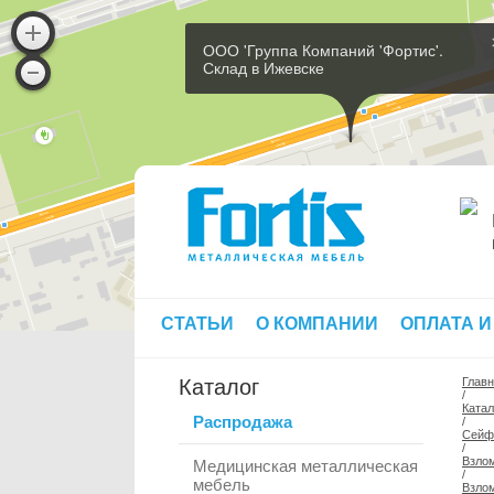
ООО 'Группа Компаний 'Фортис'.
Склад в Ижевске
СТАТЬИ
О КОМПАНИИ
ОПЛАТА И
Каталог
Глав
/
Катал
Распродажа
/
Сей
/
Взлом
Медицинская металлическая
/
мебель
Взлом