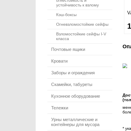
огнестойкость и
устойчивость к взлому
V
Кэш-боксы
Огневзломостойкие сейфы
Взломостойкие сейфы I-V
класса
Оп
Почтовые ящики
Кровати
Заборы и ограждения
Скамейки, табуреты
Дос
Кухонное оборудование
(то
мене
Тележки
боле
Урны металлические и
контейнеры для мусора
* ук