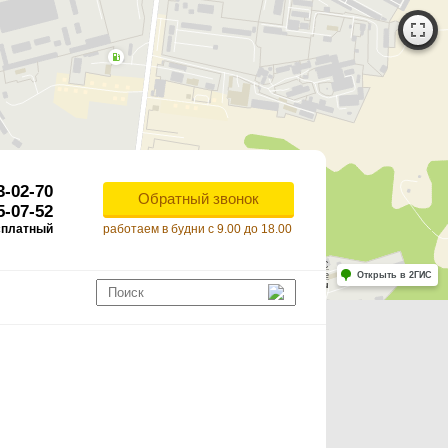
3-02-70
Обратный звонок
5-07-52
сплатный
работаем в будни с 9.00 до 18.00
Работает на API 2ГИС
Лицензионное соглашение
Открыть в 2ГИС
ля корректной работы Raster JS API нужен ключ. Помощь: api@2gis.ru