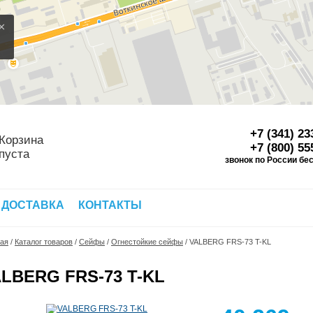
×
+7 (341) 23
Корзина
+7 (800) 55
пуста
звонок по России бе
Д
 ДОСТАВКА
КОНТАКТЫ
ная
/
Каталог товаров
/
Сейфы
/
Огнестойкие сейфы
/
VALBERG FRS-73 T-KL
LBERG FRS-73 T-KL