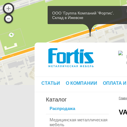
ООО 'Группа Компаний 'Фортис'.
Склад в Ижевске
СТАТЬИ
О КОМПАНИИ
ОПЛАТА И
Каталог
Глав
Распродажа
VA
Медицинская металлическая
мебель