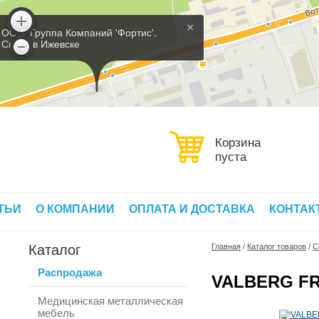
×
ООО 'Группа Компаний 'Фортис'.
Склад в Ижевске
Корзина
пуста
ТЬИ
О КОМПАНИИ
ОПЛАТА И ДОСТАВКА
КОНТАК
Каталог
Главная
/
Каталог товаров
/
С
Распродажа
VALBERG FR
Медицинская металлическая
мебель