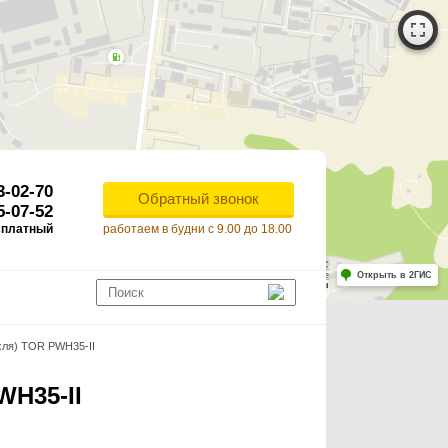
3-02-70
Обратный звонок
5-07-52
сплатный
работаем в будни с 9.00 до 18.00
Работает на API 2ГИС
Лицензионное соглашение
Открыть в 2ГИС
ля корректной работы Raster JS API нужен ключ. Помощь: api@2gis.ru
хля) TOR PWH35-II
WH35-II