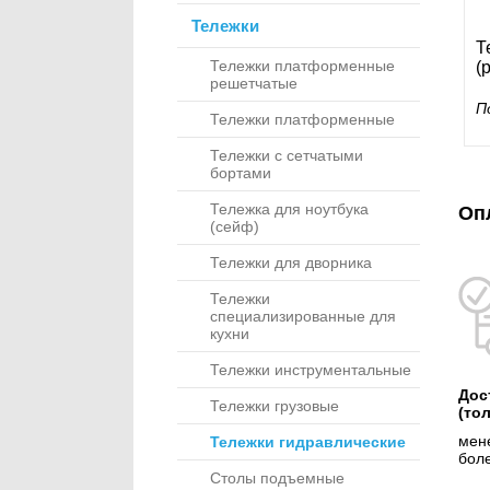
Тележки
Т
Тележки платформенные
(
решетчатые
П
Тележки платформенные
Тележки с сетчатыми
бортами
Тележка для ноутбука
Оп
(сейф)
Тележки для дворника
Тележки
специализированные для
кухни
Тележки инструментальные
Дос
Тележки грузовые
(то
мене
Тележки гидравлические
боле
Столы подъемные