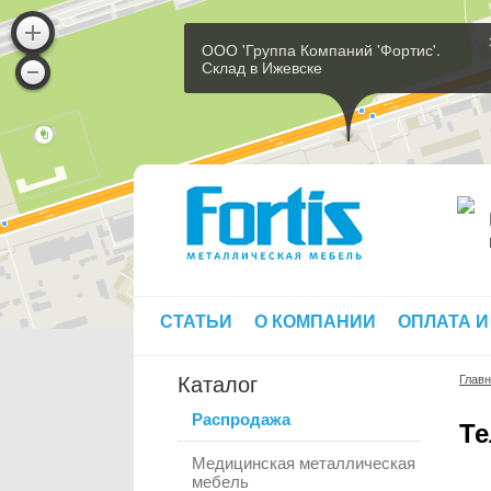
ООО 'Группа Компаний 'Фортис'.
Склад в Ижевске
СТАТЬИ
О КОМПАНИИ
ОПЛАТА И
Каталог
Глав
Распродажа
Те
Медицинская металлическая
мебель