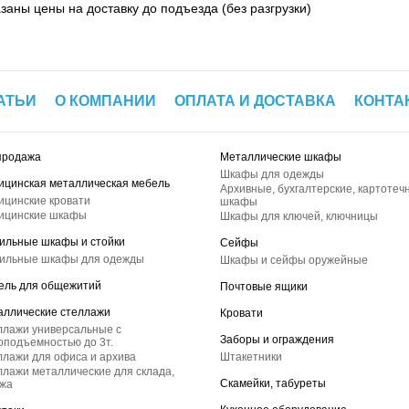
азаны цены на доставку до подъезда (без разгрузки)
АТЬИ
О КОМПАНИИ
ОПЛАТА И ДОСТАВКА
КОНТА
продажа
Металлические шкафы
Шкафы для одежды
ицинская металлическая мебель
Архивные, бухгалтерские, картотеч
ицинские кровати
шкафы
ицинские шкафы
Шкафы для ключей, ключницы
ильные шкафы и стойки
Сейфы
ильные шкафы для одежды
Шкафы и сейфы оружейные
ель для общежитий
Почтовые ящики
аллические стеллажи
Кровати
ллажи универсальные с
Заборы и ограждения
оподъемностью до 3т.
лажи для офиса и архива
Штакетники
лажи металлические для склада,
Скамейки, табуреты
ажа