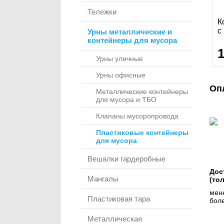
Тележки
К
c
Урны металлические и
контейнеры для мусора
Урны уличные
Урны офисные
Оп
Металлические контейнеры
для мусора и ТБО
Клапаны мусоропровода
Пластиковые контейнеры
для мусора
Вешалки гардеробные
Дос
Мангалы
(то
мене
Пластиковая тара
боле
Металлическая