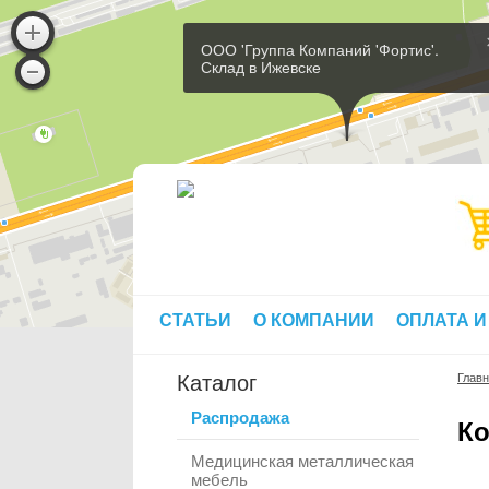
ООО 'Группа Компаний 'Фортис'.
Склад в Ижевске
СТАТЬИ
О КОМПАНИИ
ОПЛАТА И
Каталог
Глав
Распродажа
Ко
Медицинская металлическая
мебель