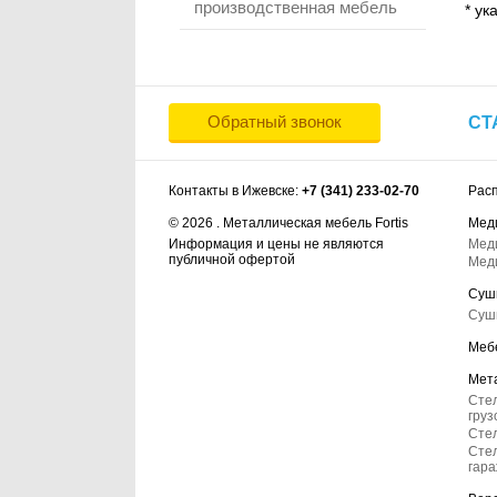
производственная мебель
* ук
Обратный звонок
СТ
Контакты в Ижевске:
+7 (341) 233-02-70
Рас
© 2026 . Металлическая мебель Fortis
Мед
Информация и цены не являются
Мед
публичной офертой
Мед
Суш
Суш
Меб
Мет
Сте
груз
Стел
Стел
гар