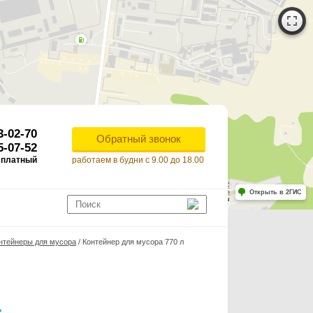
3-02-70
Обратный звонок
5-07-52
сплатный
работаем в будни с 9.00 до 18.00
Работает на API 2ГИС
Лицензионное соглашение
Открыть в 2ГИС
ля корректной работы Raster JS API нужен ключ. Помощь: api@2gis.ru
нтейнеры для мусора
/
Контейнер для мусора 770 л