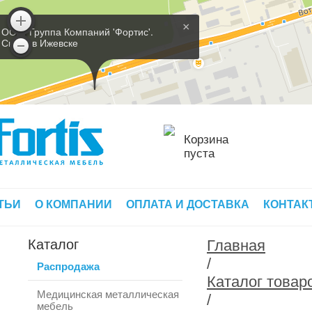
×
ООО 'Группа Компаний 'Фортис'.
Склад в Ижевске
Корзина
пуста
ТЬИ
О КОМПАНИИ
ОПЛАТА И ДОСТАВКА
КОНТАК
Каталог
Главная
/
Распродажа
Каталог товар
Медицинская металлическая
/
мебель