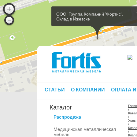
ООО 'Группа Компаний 'Фортис'.
Склад в Ижевске
СТАТЬИ
О КОМПАНИИ
ОПЛАТА И
Каталог
Глав
/
Катал
Распродажа
/
Урны 
/
Клап
Медицинская металлическая
/
мебель
Клапа