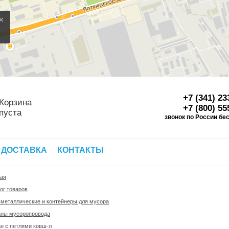
×
+7 (341) 23
Корзина
+7 (800) 55
пуста
звонок по России бе
Д
 ДОСТАВКА
КОНТАКТЫ
ная
ог товаров
металлические и контейнеры для мусора
аны мусоропровода
н с петлями ковш-л