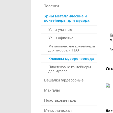
Тележки
Урны металлические и
контейнеры для мусора
Урны уличные
К
Урны офисные
м
Металлические контейнеры
П
для мусора и ТБО
Клапаны мусоропровода
Пластиковые контейнеры
Оп
для мусора
Вешалки гардеробные
Мангалы
Пластиковая тара
Металлическая
Дос