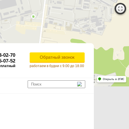
3-02-70
Обратный звонок
5-07-52
сплатный
работаем в будни с 9.00 до 18.00
Работает на API 2ГИС
Лицензионное соглашение
Открыть в 2ГИС
ля корректной работы Raster JS API нужен ключ. Помощь: api@2gis.ru