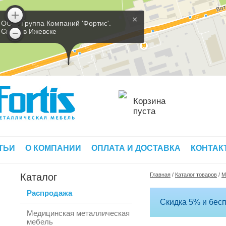
×
ООО 'Группа Компаний 'Фортис'.
Склад в Ижевске
Корзина
пуста
ТЬИ
О КОМПАНИИ
ОПЛАТА И ДОСТАВКА
КОНТАК
Каталог
Главная
/
Каталог товаров
/
М
Распродажа
Скидка 5% и бесп
Медицинская металлическая
мебель