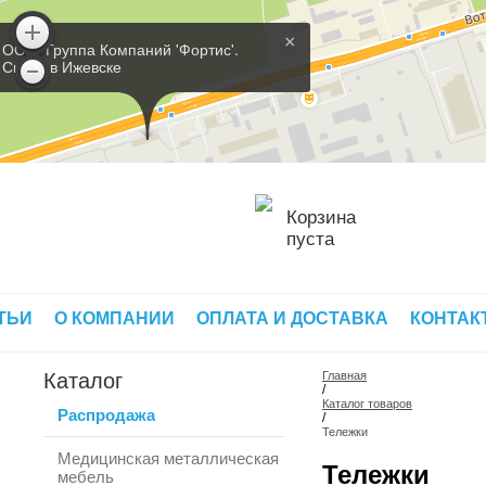
×
ООО 'Группа Компаний 'Фортис'.
Склад в Ижевске
Корзина
пуста
ТЬИ
О КОМПАНИИ
ОПЛАТА И ДОСТАВКА
КОНТАК
Каталог
Главная
/
Каталог товаров
Распродажа
/
Тележки
Медицинская металлическая
Тележки
мебель