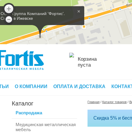
×
ООО 'Группа Компаний 'Фортис'.
Склад в Ижевске
Корзина
пуста
ТЬИ
О КОМПАНИИ
ОПЛАТА И ДОСТАВКА
КОНТАК
Каталог
Главная
/
Каталог товаров
/
В
Распродажа
Скидка 5% и бесп
Медицинская металлическая
мебель