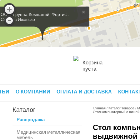
×
ООО 'Группа Компаний 'Фортис'.
Склад в Ижевске
Корзина
пуста
ТЬИ
О КОМПАНИИ
ОПЛАТА И ДОСТАВКА
КОНТАК
Каталог
Главная
/
Каталог товаров
/
М
Стол компьютерный с нишей 
Распродажа
Стол компь
Медицинская металлическая
выдвижной п
мебель