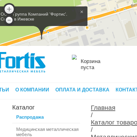
×
ООО 'Группа Компаний 'Фортис'.
Склад в Ижевске
Корзина
пуста
ТЬИ
О КОМПАНИИ
ОПЛАТА И ДОСТАВКА
КОНТАК
Каталог
Главная
/
Распродажа
Каталог товар
/
Медицинская металлическая
мебель
Металлически