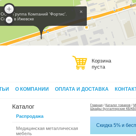
×
ООО 'Группа Компаний 'Фортис'.
Склад в Ижевске
Корзина
пуста
ТЬИ
О КОМПАНИИ
ОПЛАТА И ДОСТАВКА
КОНТАК
Каталог
Главная
/
Каталог товаров
/
М
Шкафы бухгалтерские КБ/КБ
Распродажа
Скидка 5% и бесп
Медицинская металлическая
мебель