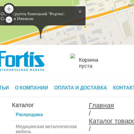
×
ООО 'Группа Компаний 'Фортис'.
Склад в Ижевске
Корзина
пуста
ТЬИ
О КОМПАНИИ
ОПЛАТА И ДОСТАВКА
КОНТАК
Каталог
Главная
/
Распродажа
Каталог товар
Медицинская металлическая
/
мебель