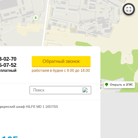
3-02-70
Обратный звонок
5-07-52
сплатный
работаем в будни с 9.00 до 18.00
Работает на API 2ГИС
Лицензионное соглашение
Открыть в 2ГИС
ля корректной работы Raster JS API нужен ключ. Помощь: api@2gis.ru
ицинский шкаф HILFE MD 1 1657/SS