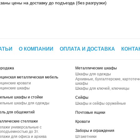
азаны цены на доставку до подъезда (без разгрузки)
АТЬИ
О КОМПАНИИ
ОПЛАТА И ДОСТАВКА
КОНТА
продажа
Металлические шкафы
Шкафы для одежды
ицинская металлическая мебель
Архивные, бухгалтерские, картотеч
ицинские кровати
шкафы
ицинские шкафы
Шкафы для ключей, ключницы
ильные шкафы и стойки
Сейфы
ильные шкафы для одежды
Шкафы и сейфы оружейные
ель для общежитий
Почтовые ящики
аллические стеллажи
Кровати
ллажи универсальные с
Заборы и ограждения
оподъемностью до 3т.
лажи для офиса и архива
Штакетники