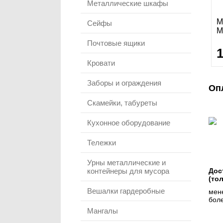
Металлические шкафы
М
Сейфы
M
Почтовые ящики
Кровати
Заборы и ограждения
Оп
Скамейки, табуреты
Кухонное оборудование
Тележки
Урны металлические и
контейнеры для мусора
Дос
(то
Вешалки гардеробные
мене
боле
Мангалы