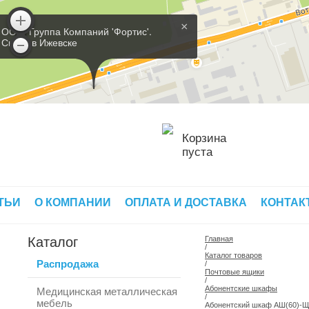
×
ООО 'Группа Компаний 'Фортис'.
Склад в Ижевске
Корзина
пуста
ТЬИ
О КОМПАНИИ
ОПЛАТА И ДОСТАВКА
КОНТАК
Каталог
Главная
/
Каталог товаров
Распродажа
/
Почтовые ящики
/
Абонентские шкафы
Медицинская металлическая
/
мебель
Абонентский шкаф АШ(60)-Щ