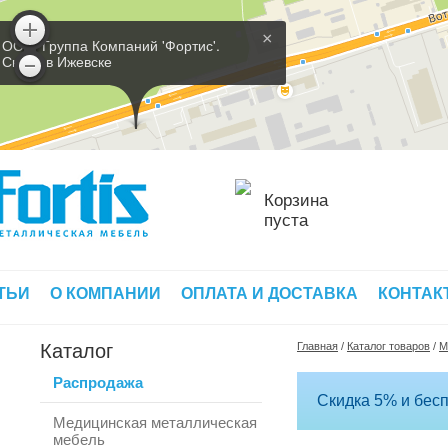
×
ООО 'Группа Компаний 'Фортис'.
Склад в Ижевске
Корзина
пуста
ТЬИ
О КОМПАНИИ
ОПЛАТА И ДОСТАВКА
КОНТАК
Каталог
Главная
/
Каталог товаров
/
М
Распродажа
Скидка 5% и бесп
Медицинская металлическая
мебель