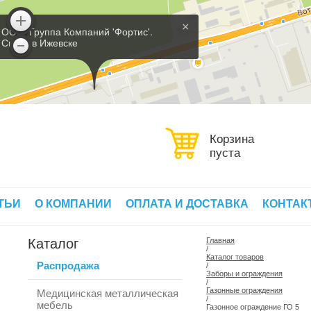
×
ООО 'Группа Компаний 'Фортис'.
Склад в Ижевске
Корзина
пуста
ТЬИ
О КОМПАНИИ
ОПЛАТА И ДОСТАВКА
КОНТАК
Каталог
Главная
/
Каталог товаров
Распродажа
/
Заборы и ограждения
/
Газонные ограждения
Медицинская металлическая
/
мебель
Газонное ограждение ГО 5